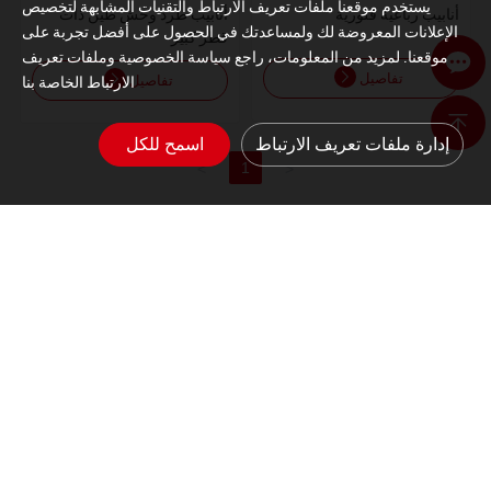
يستخدم موقعنا ملفات تعريف الارتباط والتقنيات المشابهة لتخصيص
أنابيب رباعية فلورية
أنابيب طرد وحش طين ذات
الإعلانات المعروضة لك ولمساعدتك في الحصول على أفضل تجربة على
قطر كبير
موقعنا. لمزيد من المعلومات، راجع سياسة الخصوصية وملفات تعريف
تفاصيل
تفاصيل
الارتباط الخاصة بنا
إدارة ملفات تعريف الارتباط
اسمح للكل
1
>
<
Alisa
Alisa@juhengshiyou.com
86-18631872507