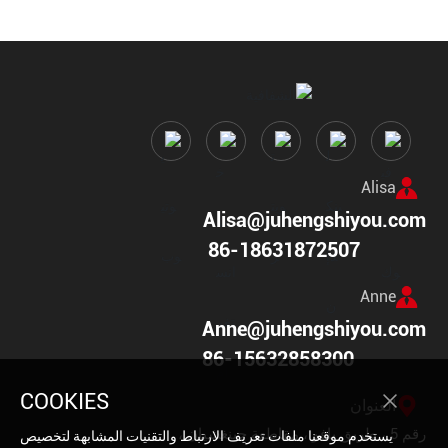
Alisa
Alisa@juhengshiyou.com
86-18631872507
Anne
Anne@juhengshiyou.com
86-15632858300
COOKIES
العنوان
رقم 5 ، طريق يافو ، مقاطعة جينغشيان ،
يستخدم موقعنا ملفات تعريف الارتباط والتقنيات المشابهة لتخصيص